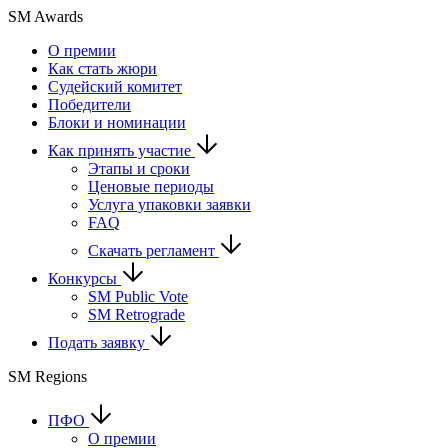
SM Awards
О премии
Как стать жюри
Судейский комитет
Победители
Блоки и номинации
Как принять участие
Этапы и сроки
Ценовые периоды
Услуга упаковки заявки
FAQ
Скачать регламент
Конкурсы
SM Public Vote
SM Retrograde
Подать заявку
SM Regions
ПФО
О премии