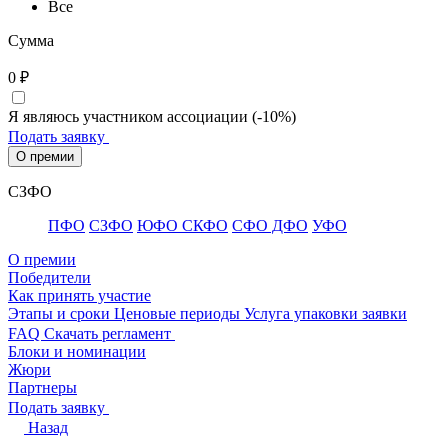
Все
Сумма
0
₽
Я являюсь участником ассоциации (-10%)
Подать заявку
О премии
СЗФО
ПФО
СЗФО
ЮФО СКФО
CФО ДФО
УФО
О премии
Победители
Как принять участие
Этапы и сроки
Ценовые периоды
Услуга упаковки заявки
FAQ
Скачать регламент
Блоки и номинации
Жюри
Партнеры
Подать заявку
Назад