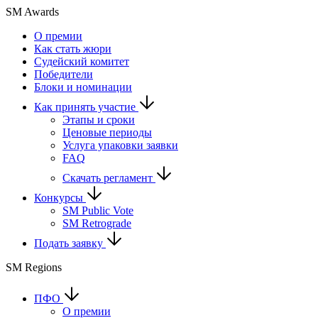
SM Awards
О премии
Как стать жюри
Судейский комитет
Победители
Блоки и номинации
Как принять участие
Этапы и сроки
Ценовые периоды
Услуга упаковки заявки
FAQ
Скачать регламент
Конкурсы
SM Public Vote
SM Retrograde
Подать заявку
SM Regions
ПФО
О премии