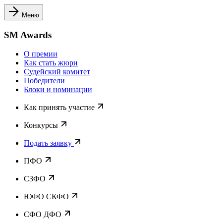
Меню
SM Awards
О премии
Как стать жюри
Судейский комитет
Победители
Блоки и номинации
Как принять участие
Конкурсы
Подать заявку
ПФО
СЗФО
ЮФО СКФО
CФО ДФО