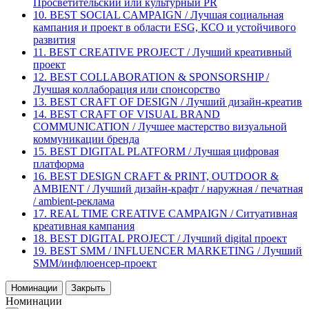
Просветительский или культурный PR
10. BEST SOCIAL CAMPAIGN / Лучшая социальная
кампания и проект в области ESG, КСО и устойчивого
развития
11. BEST CREATIVE PROJECT / Лучший креативный
проект
12. BEST COLLABORATION & SPONSORSHIP /
Лучшая коллаборация или спонсорство
13. BEST CRAFT OF DESIGN / Лучший дизайн-креатив
14. BEST CRAFT OF VISUAL BRAND
COMMUNICATION / Лучшее мастерство визуальной
коммуникации бренда
15. BEST DIGITAL PLATFORM / Лучшая цифровая
платформа
16. BEST DESIGN CRAFT & PRINT, OUTDOOR &
AMBIENT / Лучший дизайн-крафт / наружная / печатная
/ ambient-реклама
17. REAL TIME CREATIVE CAMPAIGN / Ситуативная
креативная кампания
18. BEST DIGITAL PROJECT / Лучший digital проект
19. BEST SMM / INFLUENCER MARKETING / Лучший
SMM/инфлюенсер-проект
Номинации
Закрыть
Номинации