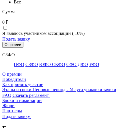
Все
Сумма
0
₽
Я являюсь участником ассоциации (-10%)
Подать заявку
О премии
СЗФО
ПФО
СЗФО
ЮФО СКФО
CФО ДФО
УФО
О премии
Победители
Как принять участие
Этапы и сроки
Ценовые периоды
Услуга упаковки заявки
FAQ
Скачать регламент
Блоки и номинации
Жюри
Партнеры
Подать заявку