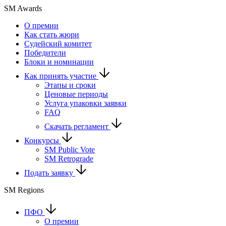
SM Awards
О премии
Как стать жюри
Судейский комитет
Победители
Блоки и номинации
Как принять участие
Этапы и сроки
Ценовые периоды
Услуга упаковки заявки
FAQ
Скачать регламент
Конкурсы
SM Public Vote
SM Retrograde
Подать заявку
SM Regions
ПФО
О премии