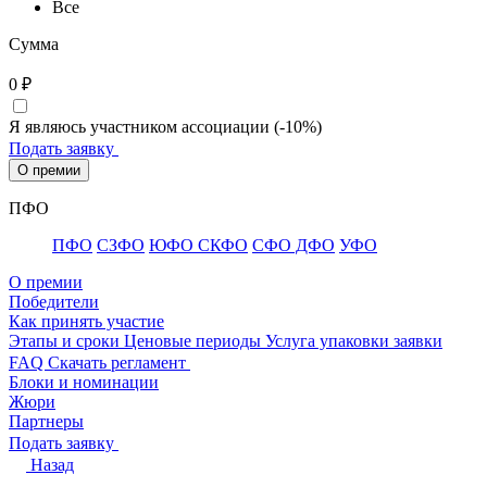
Все
Сумма
0
₽
Я являюсь участником ассоциации (-10%)
Подать заявку
О премии
ПФО
ПФО
СЗФО
ЮФО СКФО
CФО ДФО
УФО
О премии
Победители
Как принять участие
Этапы и сроки
Ценовые периоды
Услуга упаковки заявки
FAQ
Скачать регламент
Блоки и номинации
Жюри
Партнеры
Подать заявку
Назад