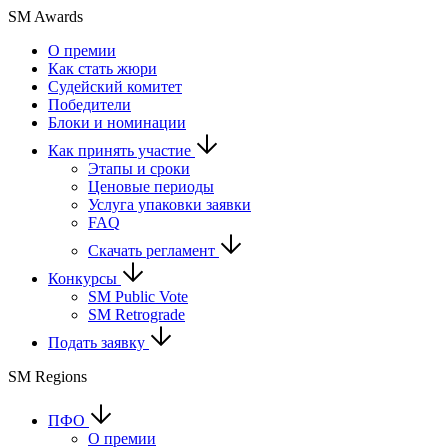
SM Awards
О премии
Как стать жюри
Судейский комитет
Победители
Блоки и номинации
Как принять участие
Этапы и сроки
Ценовые периоды
Услуга упаковки заявки
FAQ
Скачать регламент
Конкурсы
SM Public Vote
SM Retrograde
Подать заявку
SM Regions
ПФО
О премии