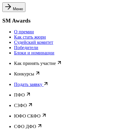
Меню
SM Awards
О премии
Как стать жюри
Судейский комитет
Победители
Блоки и номинации
Как принять участие
Конкурсы
Подать заявку
ПФО
СЗФО
ЮФО СКФО
CФО ДФО