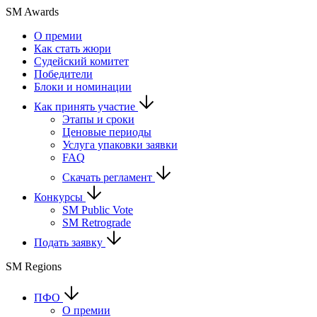
SM Awards
О премии
Как стать жюри
Судейский комитет
Победители
Блоки и номинации
Как принять участие
Этапы и сроки
Ценовые периоды
Услуга упаковки заявки
FAQ
Скачать регламент
Конкурсы
SM Public Vote
SM Retrograde
Подать заявку
SM Regions
ПФО
О премии