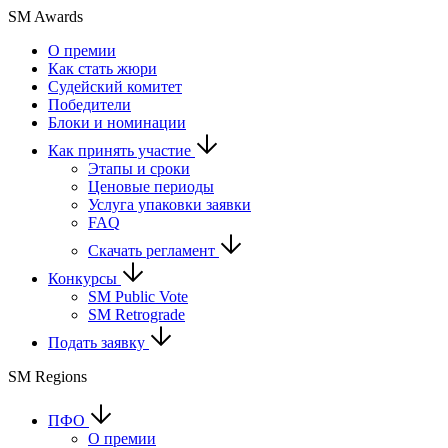
SM Awards
О премии
Как стать жюри
Судейский комитет
Победители
Блоки и номинации
Как принять участие
Этапы и сроки
Ценовые периоды
Услуга упаковки заявки
FAQ
Скачать регламент
Конкурсы
SM Public Vote
SM Retrograde
Подать заявку
SM Regions
ПФО
О премии