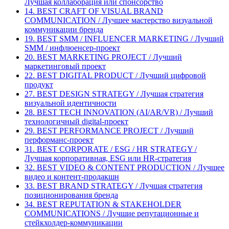
Лучшая коллаборация или спонсорство
14. BEST CRAFT OF VISUAL BRAND
COMMUNICATION / Лучшее мастерство визуальной
коммуникации бренда
19. BEST SMM / INFLUENCER MARKETING / Лучший
SMM / инфлюенсер-проект
20. BEST MARKETING PROJECT / Лучший
маркетинговый проект
22. BEST DIGITAL PRODUCT / Лучший цифровой
продукт
27. BEST DESIGN STRATEGY / Лучшая стратегия
визуальной идентичности
28. BEST TECH INNOVATION (AI/AR/VR) / Лучший
технологичный digital-проект
29. BEST PERFORMANCE PROJECT / Лучший
перформанс-проект
31. BEST CORPORATE / ESG / HR STRATEGY /
Лучшая корпоративная, ESG или HR-стратегия
32. BEST VIDEO & CONTENT PRODUCTION / Лучшее
видео и контент-продакшн
33. BEST BRAND STRATEGY / Лучшая стратегия
позиционирования бренда
34. BEST REPUTATION & STAKEHOLDER
COMMUNICATIONS / Лучшие репутационные и
стейкхолдер-коммуникации