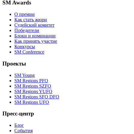
SM Awards
О премии
Как стать жюри
Судейский комитет
Победители
Блоки и номинации
Как принять участие
Конкурсы
SM Conference
Проекты
SM Young
SM Regions PFO
SM Regions SZFO
SM Regions YUFO
SM Regions SFO DFO
SM Regions UFO
Пресс-центр
Блог
События