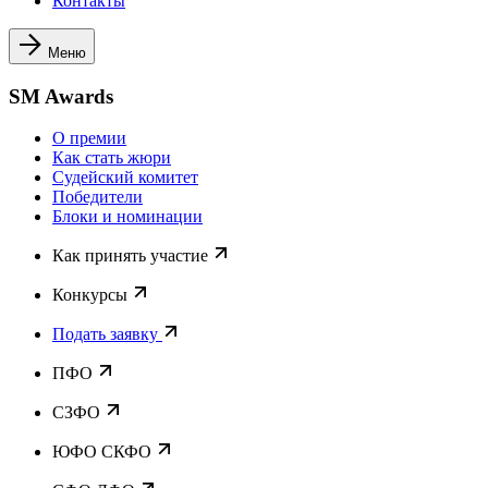
Контакты
Меню
SM Awards
О премии
Как стать жюри
Судейский комитет
Победители
Блоки и номинации
Как принять участие
Конкурсы
Подать заявку
ПФО
СЗФО
ЮФО СКФО