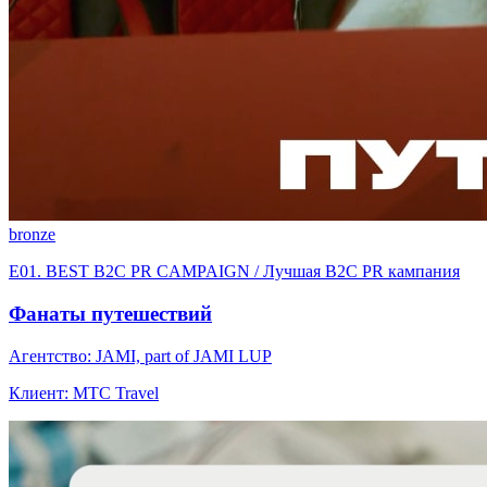
bronze
E01. BEST B2C PR CAMPAIGN / Лучшая B2C PR кампания
Фанаты путешествий
Агентство: JAMI, part of JAMI LUP
Клиент: МТС Travel