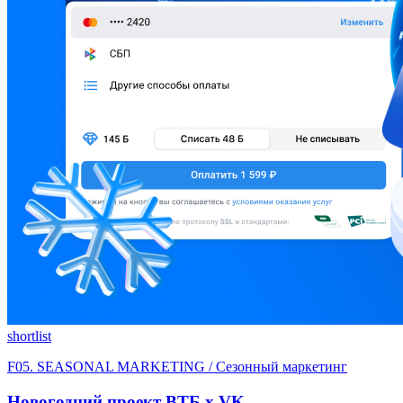
shortlist
F05. SEASONAL MARKETING / Сезонный маркетинг
Новогодний проект ВТБ x VK