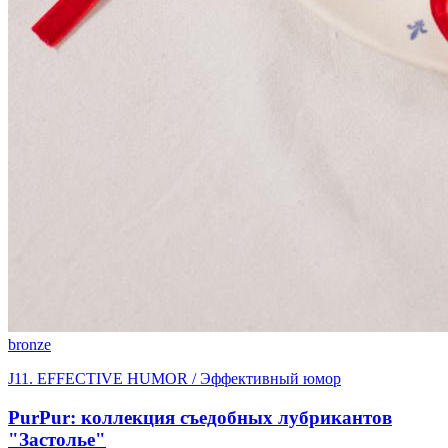
bronze
J11. EFFECTIVE HUMOR / Эффективный юмор
PurPur: коллекция съедобных лубрикантов
"Застолье"