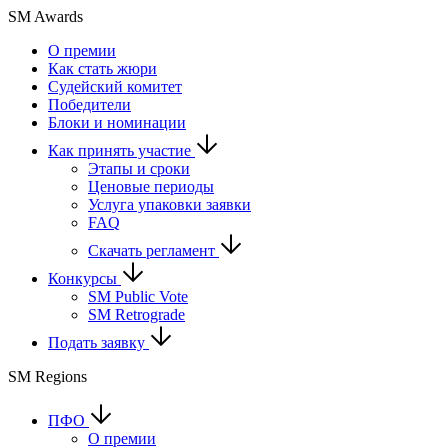
SM Awards
О премии
Как стать жюри
Судейский комитет
Победители
Блоки и номинации
Как принять участие
Этапы и сроки
Ценовые периоды
Услуга упаковки заявки
FAQ
Скачать регламент
Конкурсы
SM Public Vote
SM Retrograde
Подать заявку
SM Regions
ПФО
О премии