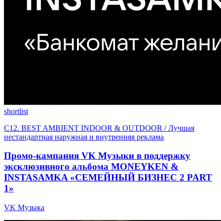
shortlist
C12. BEST AMBIENT INDOOR & OUTDOOR / Лучшая
нестандартная наружная и внутренняя реклама
Промо-кампания VK Музыки в поддержку
эксклюзивного альбома MONEYKEN &
INSTASAMKA «СЕМЕЙНЫЙ БИЗНЕС 2 PART
1»
VK Музыка