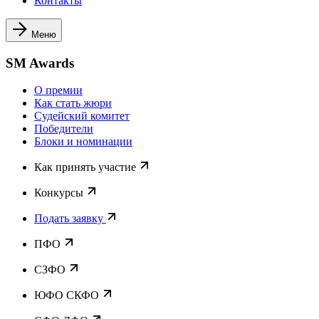
Контакты
Меню
SM Awards
О премии
Как стать жюри
Судейский комитет
Победители
Блоки и номинации
Как принять участие
Конкурсы
Подать заявку
ПФО
СЗФО
ЮФО СКФО