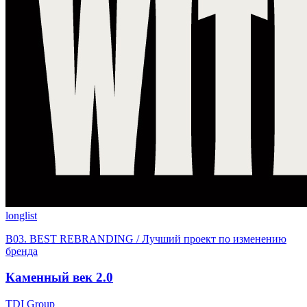
longlist
B03. BEST REBRANDING / Лучший проект по изменению
бренда
Каменный век 2.0
TDI Group