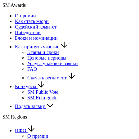
SM Awards
О премии
Как стать жюри
Судейский комитет
Победители
Блоки и номинации
Как принять участие
Этапы и сроки
Ценовые периоды
Услуга упаковки заявки
FAQ
Скачать регламент
Конкурсы
SM Public Vote
SM Retrograde
Подать заявку
SM Regions
ПФО
О премии