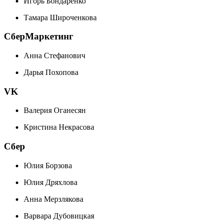
Игорь Бондаренко
Тамара Широченкова
СберМаркетинг
Анна Стефанович
Дарья Похопова
VK
Валерия Оганесян
Кристина Некрасова
Сбер
Юлия Борзова
Юлия Дряхлова
Анна Мерзлякова
Варвара Дубовицкая