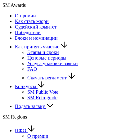
SM Awards
О премии
Как стать жюри
Судейский комитет
Победители
Блоки и номинации
Как принять участие
Этапы и сроки
Ценовые периоды
Услуга упаковки заявки
FAQ
Скачать регламент
Конкурсы
SM Public Vote
SM Retrograde
Подать заявку
SM Regions
ПФО
О премии