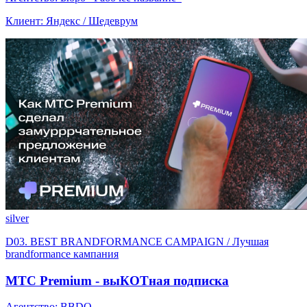
Клиент: Яндекс / Шедеврум
silver
D03. BEST BRANDFORMANCE CAMPAIGN / Лучшая
brandformance кампания
МТС Premium - выКОТная подписка
Агентство: BBDO