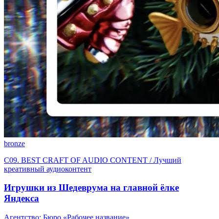
bronze
C09. BEST CRAFT OF AUDIO CONTENT / Лучший
креативный аудиоконтент
Игрушки из Шедеврума на главной ёлке
Яндекса
Агентство: Бюро «Рабочее название»