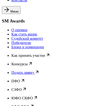
Контакты
Меню
SM Awards
О премии
Как стать жюри
Судейский комитет
Победители
Блоки и номинации
Как принять участие
Конкурсы
Подать заявку
ПФО
СЗФО
ЮФО СКФО