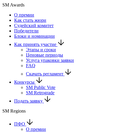
SM Awards
О премии
Как стать жюри
Судейский комитет
Победители
Блоки и номинации
Как принять участие
Этапы и сроки
Ценовые периоды
Услуга упаковки заявки
FAQ
Скачать регламент
Конкурсы
SM Public Vote
SM Retrograde
Подать заявку
SM Regions
ПФО
О премии