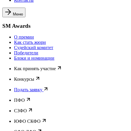
Контакты
Меню
SM Awards
О премии
Как стать жюри
Судейский комитет
Победители
Блоки и номинации
Как принять участие
Конкурсы
Подать заявку
ПФО
СЗФО
ЮФО СКФО