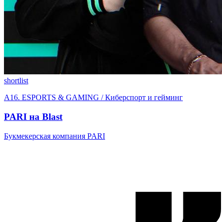
shortlist
A16. ESPORTS & GAMING / Киберспорт и гейминг
PARI на Blast
Букмекерская компания PARI