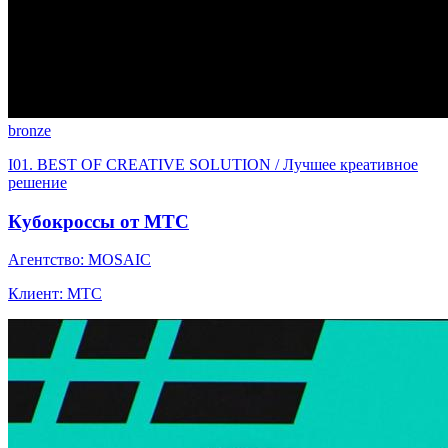
bronze
I01. BEST OF CREATIVE SOLUTION / Лучшее креативное
решение
Кубокроссы от МТС
Агентство: MOSAIC
Клиент: МТС