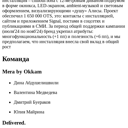
инсталляция – chillout-зона с 12-метровым диваном-подиумом
в форме окникса, LED-экраном, ambient-музыкой и световым
оформлением, визуализирующими «душу» Алисы. Проект
обеспечил 1 650 000 OTS, это: контакты с инсталляцией,
сайтом и приложением Signal, постами в соцсетях и
публикациями в СМИ. За период общей поддержки кампании
(июля'24 по нояб'24) бренд укрепил атрибуты:
многофункциональность (+1 пп) и полезность (+6 пп), и мы
предполагаем, что инсталляция внесла свой вклад в общий
рост
Команда
Mera by Okkam
Дина Абдушелишвили
Валентина Медведева
Дмитрий Буераков
Юлия Майрина
Delivered.