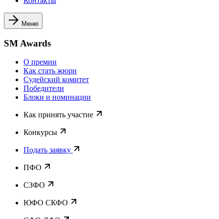
Контакты
Меню
SM Awards
О премии
Как стать жюри
Судейский комитет
Победители
Блоки и номинации
Как принять участие
Конкурсы
Подать заявку
ПФО
СЗФО
ЮФО СКФО