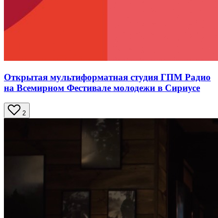
Открытая мультиформатная студия ГПМ Радио
на Всемирном Фестивале молодежи в Сириусе
2