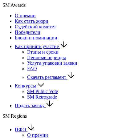
SM Awards
О премии
Как стать жюри
Судейский комитет
Победители
Блоки и номинации
Как принять участие
Этапы и сроки
Ценовые периоды
Услуга упаковки заявки
FAQ
Скачать регламент
Конкурсы
SM Public Vote
SM Retrograde
Подать заявку
SM Regions
ПФО
О премии