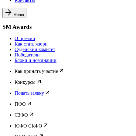
Контакты
Меню
SM Awards
О премии
Как стать жюри
Судейский комитет
Победители
Блоки и номинации
Как принять участие
Конкурсы
Подать заявку
ПФО
СЗФО
ЮФО СКФО