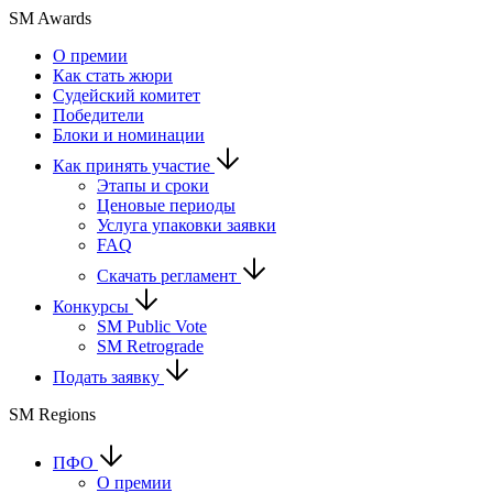
SM Awards
О премии
Как стать жюри
Судейский комитет
Победители
Блоки и номинации
Как принять участие
Этапы и сроки
Ценовые периоды
Услуга упаковки заявки
FAQ
Скачать регламент
Конкурсы
SM Public Vote
SM Retrograde
Подать заявку
SM Regions
ПФО
О премии