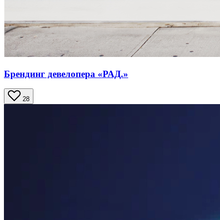
Брендинг девелопера «РАД.»
28