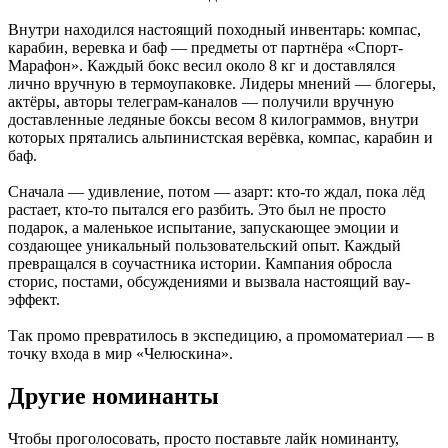
Внутри находился настоящий походный инвентарь: компас,
карабин, веревка и баф — предметы от партнёра «Спорт-
Марафон». Каждый бокс весил около 8 кг и доставлялся
лично вручную в термоупаковке. Лидеры мнений — блогеры,
актёры, авторы телеграм-каналов — получили вручную
доставленные ледяные боксы весом 8 килограммов, внутри
которых прятались альпинистская верёвка, компас, карабин и
баф.
Сначала — удивление, потом — азарт: кто-то ждал, пока лёд
растает, кто-то пытался его разбить. Это был не просто
подарок, а маленькое испытание, запускающее эмоции и
создающее уникальный пользовательский опыт. Каждый
превращался в соучастника истории. Кампания обросла
сторис, постами, обсуждениями и вызвала настоящий вау-
эффект.
Так промо превратилось в экспедицию, а промоматериал — в
точку входа в мир «Челюскина».
Другие номинанты
Чтобы проголосовать, просто поставьте лайк номинанту,