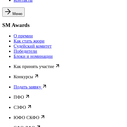
Контакты
Меню
SM Awards
О премии
Как стать жюри
Судейский комитет
Победители
Блоки и номинации
Как принять участие
Конкурсы
Подать заявку
ПФО
СЗФО
ЮФО СКФО