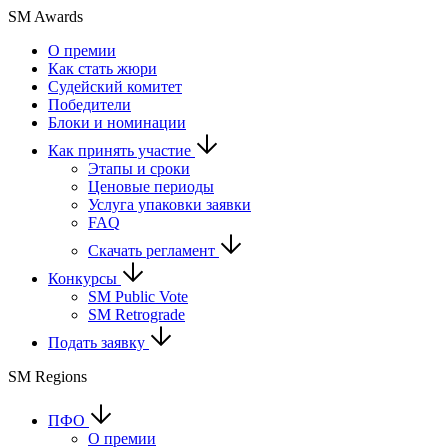
SM Awards
О премии
Как стать жюри
Судейский комитет
Победители
Блоки и номинации
Как принять участие
Этапы и сроки
Ценовые периоды
Услуга упаковки заявки
FAQ
Скачать регламент
Конкурсы
SM Public Vote
SM Retrograde
Подать заявку
SM Regions
ПФО
О премии