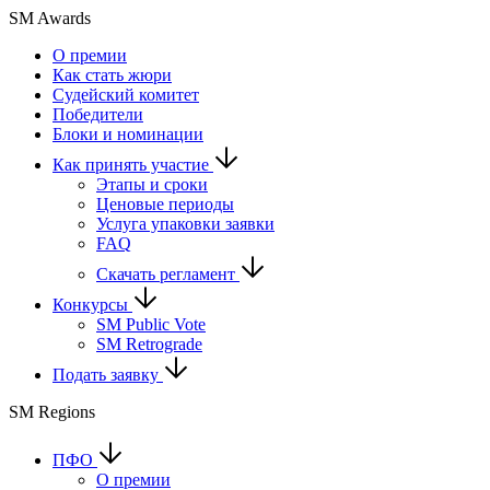
SM Awards
О премии
Как стать жюри
Судейский комитет
Победители
Блоки и номинации
Как принять участие
Этапы и сроки
Ценовые периоды
Услуга упаковки заявки
FAQ
Скачать регламент
Конкурсы
SM Public Vote
SM Retrograde
Подать заявку
SM Regions
ПФО
О премии