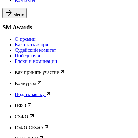
Контакты
Меню
SM Awards
О премии
Как стать жюри
Судейский комитет
Победители
Блоки и номинации
Как принять участие
Конкурсы
Подать заявку
ПФО
СЗФО
ЮФО СКФО