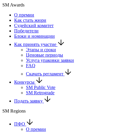
SM Awards
О премии
Как стать жюри
Судейский комитет
Победители
Блоки и номинации
Как принять участие
Этапы и сроки
Ценовые периоды
Услуга упаковки заявки
FAQ
Скачать регламент
Конкурсы
SM Public Vote
SM Retrograde
Подать заявку
SM Regions
ПФО
О премии