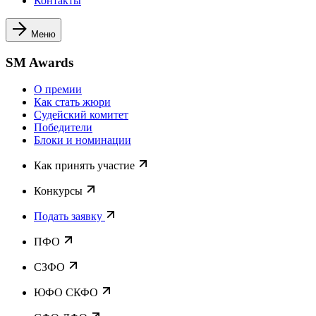
Контакты
Меню
SM Awards
О премии
Как стать жюри
Судейский комитет
Победители
Блоки и номинации
Как принять участие
Конкурсы
Подать заявку
ПФО
СЗФО
ЮФО СКФО