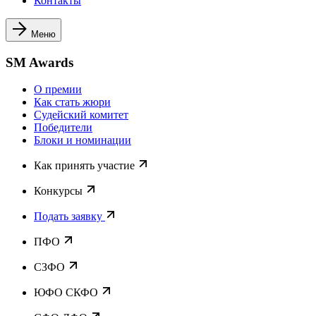
Контакты
Меню
SM Awards
О премии
Как стать жюри
Судейский комитет
Победители
Блоки и номинации
Как принять участие
Конкурсы
Подать заявку
ПФО
СЗФО
ЮФО СКФО