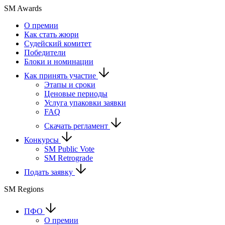
SM Awards
О премии
Как стать жюри
Судейский комитет
Победители
Блоки и номинации
Как принять участие
Этапы и сроки
Ценовые периоды
Услуга упаковки заявки
FAQ
Скачать регламент
Конкурсы
SM Public Vote
SM Retrograde
Подать заявку
SM Regions
ПФО
О премии