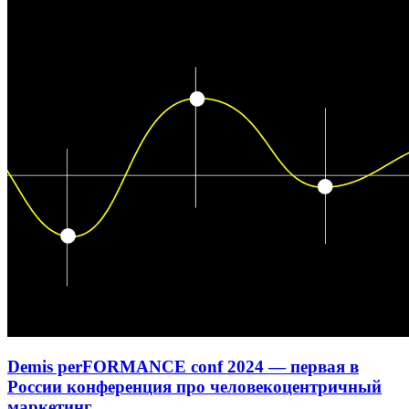
Demis perFORMANCE conf 2024 — первая в
России конференция про человекоцентричный
маркетинг