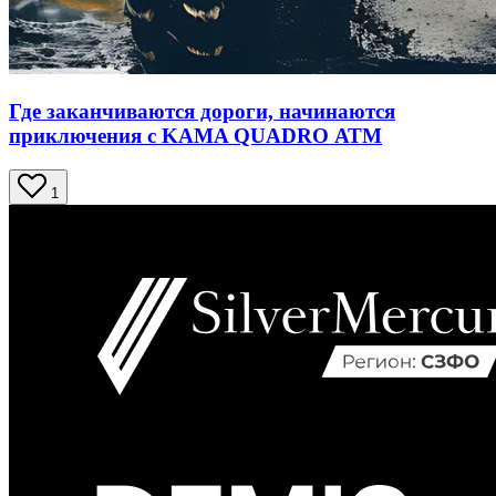
Где заканчиваются дороги, начинаются
приключения с KAMA QUADRO АТМ
1