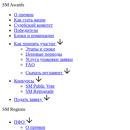
SM Awards
О премии
Как стать жюри
Судейский комитет
Победители
Блоки и номинации
Как принять участие
Этапы и сроки
Ценовые периоды
Услуга упаковки заявки
FAQ
Скачать регламент
Конкурсы
SM Public Vote
SM Retrograde
Подать заявку
SM Regions
ПФО
О премии