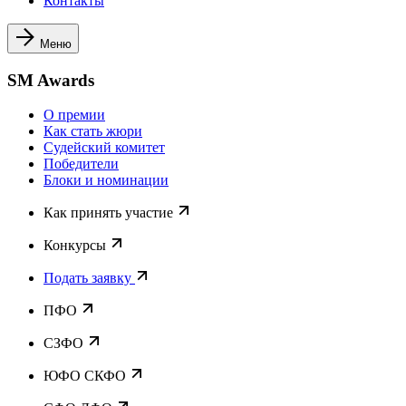
Контакты
Меню
SM Awards
О премии
Как стать жюри
Судейский комитет
Победители
Блоки и номинации
Как принять участие
Конкурсы
Подать заявку
ПФО
СЗФО
ЮФО СКФО