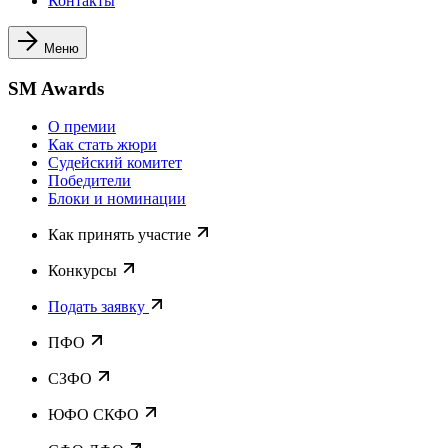
Контакты
Меню
SM Awards
О премии
Как стать жюри
Судейский комитет
Победители
Блоки и номинации
Как принять участие
Конкурсы
Подать заявку
ПФО
СЗФО
ЮФО СКФО