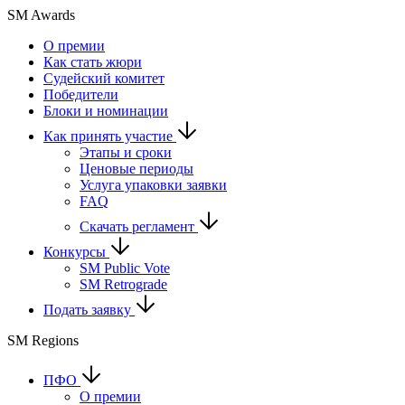
SM Awards
О премии
Как стать жюри
Судейский комитет
Победители
Блоки и номинации
Как принять участие
Этапы и сроки
Ценовые периоды
Услуга упаковки заявки
FAQ
Скачать регламент
Конкурсы
SM Public Vote
SM Retrograde
Подать заявку
SM Regions
ПФО
О премии