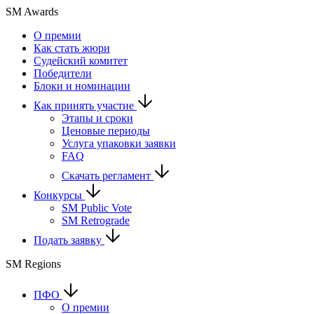
SM Awards
О премии
Как стать жюри
Судейский комитет
Победители
Блоки и номинации
Как принять участие
Этапы и сроки
Ценовые периоды
Услуга упаковки заявки
FAQ
Скачать регламент
Конкурсы
SM Public Vote
SM Retrograde
Подать заявку
SM Regions
ПФО
О премии