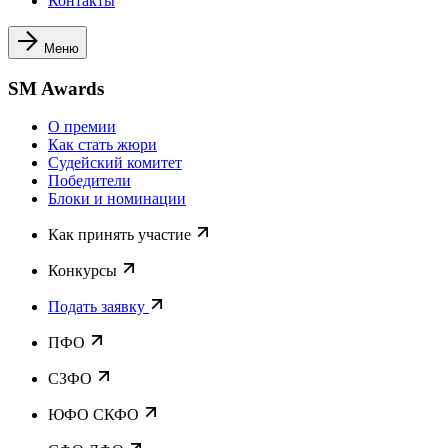
Контакты
Меню
SM Awards
О премии
Как стать жюри
Судейский комитет
Победители
Блоки и номинации
Как принять участие
Конкурсы
Подать заявку
ПФО
СЗФО
ЮФО СКФО