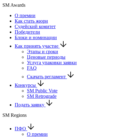
SM Awards
О премии
Как стать жюри
Судейский комитет
Победители
Блоки и номинации
Как принять участие
Этапы и сроки
Ценовые периоды
Услуга упаковки заявки
FAQ
Скачать регламент
Конкурсы
SM Public Vote
SM Retrograde
Подать заявку
SM Regions
ПФО
О премии