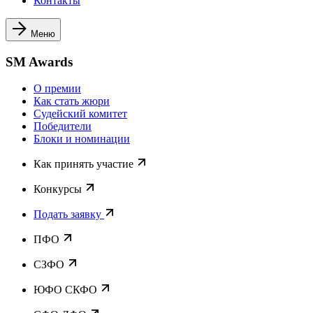
Контакты
Меню
SM Awards
О премии
Как стать жюри
Судейский комитет
Победители
Блоки и номинации
Как принять участие
Конкурсы
Подать заявку
ПФО
СЗФО
ЮФО СКФО