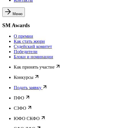
Контакты
Меню
SM Awards
О премии
Как стать жюри
Судейский комитет
Победители
Блоки и номинации
Как принять участие
Конкурсы
Подать заявку
ПФО
СЗФО
ЮФО СКФО