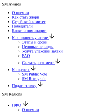
SM Awards
О премии
Как стать жюри
Судейский комитет
Победители
Блоки и номинации
Как принять участие
Этапы и сроки
Ценовые периоды
Услуга упаковки заявки
FAQ
Скачать регламент
Конкурсы
SM Public Vote
SM Retrograde
Подать заявку
SM Regions
ПФО
О премии