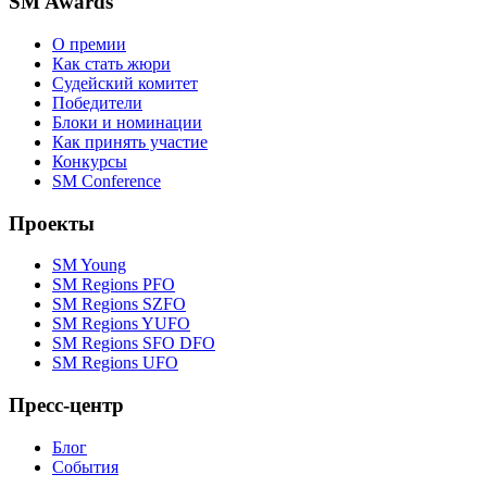
SM Awards
О премии
Как стать жюри
Судейский комитет
Победители
Блоки и номинации
Как принять участие
Конкурсы
SM Conference
Проекты
SM Young
SM Regions PFO
SM Regions SZFO
SM Regions YUFO
SM Regions SFO DFO
SM Regions UFO
Пресс-центр
Блог
События