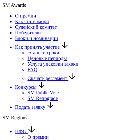
SM Awards
О премии
Как стать жюри
Судейский комитет
Победители
Блоки и номинации
Как принять участие
Этапы и сроки
Ценовые периоды
Услуга упаковки заявки
FAQ
Скачать регламент
Конкурсы
SM Public Vote
SM Retrograde
Подать заявку
SM Regions
ПФО
О премии