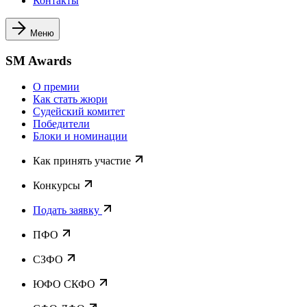
Контакты
Меню
SM Awards
О премии
Как стать жюри
Судейский комитет
Победители
Блоки и номинации
Как принять участие
Конкурсы
Подать заявку
ПФО
СЗФО
ЮФО СКФО