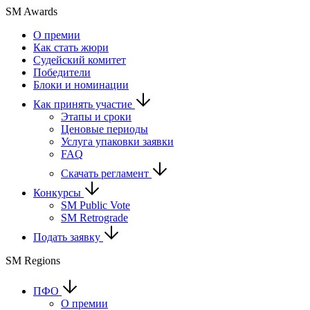
SM Awards
О премии
Как стать жюри
Судейский комитет
Победители
Блоки и номинации
Как принять участие
Этапы и сроки
Ценовые периоды
Услуга упаковки заявки
FAQ
Скачать регламент
Конкурсы
SM Public Vote
SM Retrograde
Подать заявку
SM Regions
ПФО
О премии