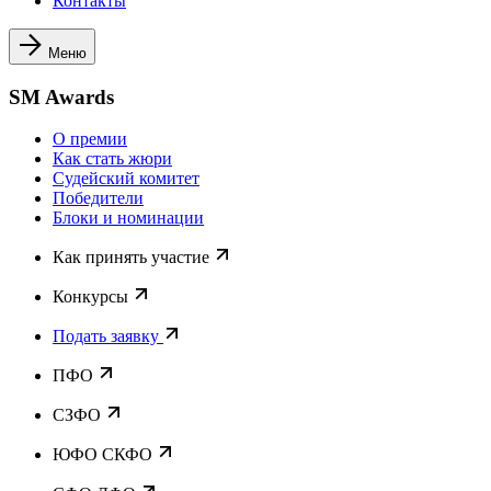
Контакты
Меню
SM Awards
О премии
Как стать жюри
Судейский комитет
Победители
Блоки и номинации
Как принять участие
Конкурсы
Подать заявку
ПФО
СЗФО
ЮФО СКФО