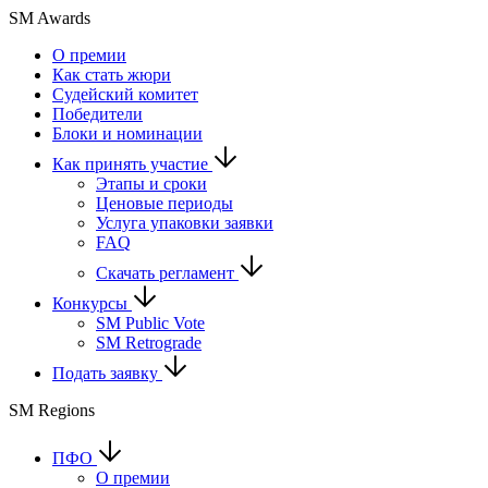
SM Awards
О премии
Как стать жюри
Судейский комитет
Победители
Блоки и номинации
Как принять участие
Этапы и сроки
Ценовые периоды
Услуга упаковки заявки
FAQ
Скачать регламент
Конкурсы
SM Public Vote
SM Retrograde
Подать заявку
SM Regions
ПФО
О премии