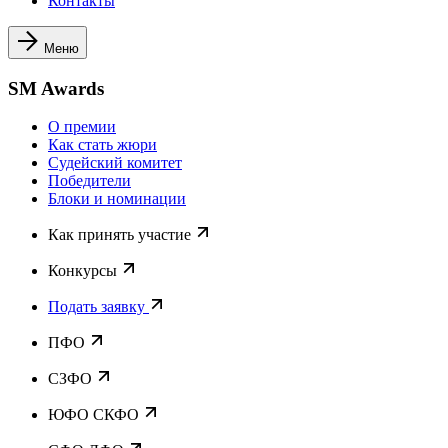
Контакты
Меню
SM Awards
О премии
Как стать жюри
Судейский комитет
Победители
Блоки и номинации
Как принять участие
Конкурсы
Подать заявку
ПФО
СЗФО
ЮФО СКФО