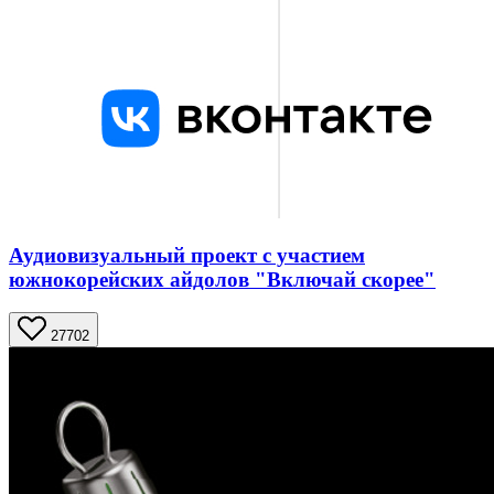
Аудиовизуальный проект с участием
южнокорейских айдолов "Включай скорее"
27702