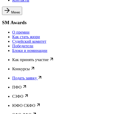
Контакты
Меню
SM Awards
О премии
Как стать жюри
Судейский комитет
Победители
Блоки и номинации
Как принять участие
Конкурсы
Подать заявку
ПФО
СЗФО
ЮФО СКФО