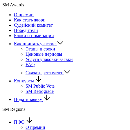
SM Awards
О премии
Как стать жюри
Судейский комитет
Победители
Блоки и номинации
Как принять участие
Этапы и сроки
Ценовые периоды
Услуга упаковки заявки
FAQ
Скачать регламент
Конкурсы
SM Public Vote
SM Retrograde
Подать заявку
SM Regions
ПФО
О премии