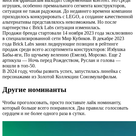
многим франшизам выходит современный контент. Но среди
игрушек, особенно премиального сегмента конструкторов,
ситуация не такая радужная. До недавнего времени компании
приходилось конкурировать с LEGO, а создание качественной
альтернативы представлялось невозможным. Но после
партнерства с Brick Labs ситуация изменилась.
Продажи бренда стартовали 14 ноября 2023 года эксклюзивно
в специализированной сети Мир Кубиков. В декабре 2023
года Brick Labs занял лидирующие позиции в рейтинге
продаж среди всего ассортимента конструкторов: Избушка
Бабы-яги, По щучьему велению (Емеля), Морозко. Еще 2
артикула — Ночь перед Рождеством, Руслан и голова —
вошли в топ-50.
В 2024 году, чтобы развить успех, запустилась линейка с
персонажами из Золотой Коллекции Союзмультфильм.
Другие номинанты
Чтобы проголосовать, просто поставьте лайк номинанту,
который больше всего понравился. Два правила: голосовать
сердцем и не более одного раза в сутки.