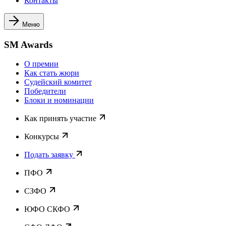
Контакты
Меню
SM Awards
О премии
Как стать жюри
Судейский комитет
Победители
Блоки и номинации
Как принять участие
Конкурсы
Подать заявку
ПФО
СЗФО
ЮФО СКФО