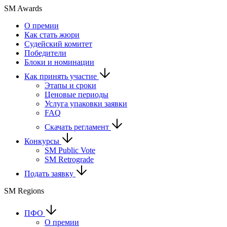
SM Awards
О премии
Как стать жюри
Судейский комитет
Победители
Блоки и номинации
Как принять участие
Этапы и сроки
Ценовые периоды
Услуга упаковки заявки
FAQ
Скачать регламент
Конкурсы
SM Public Vote
SM Retrograde
Подать заявку
SM Regions
ПФО
О премии