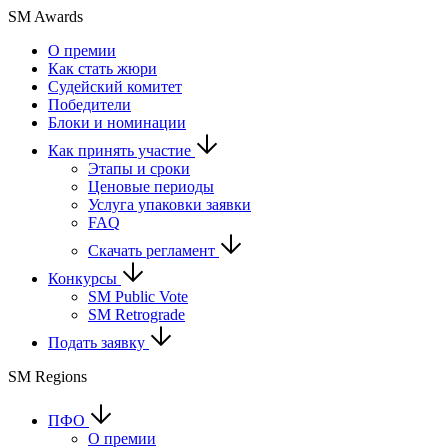
SM Awards
О премии
Как стать жюри
Судейский комитет
Победители
Блоки и номинации
Как принять участие
Этапы и сроки
Ценовые периоды
Услуга упаковки заявки
FAQ
Скачать регламент
Конкурсы
SM Public Vote
SM Retrograde
Подать заявку
SM Regions
ПФО
О премии