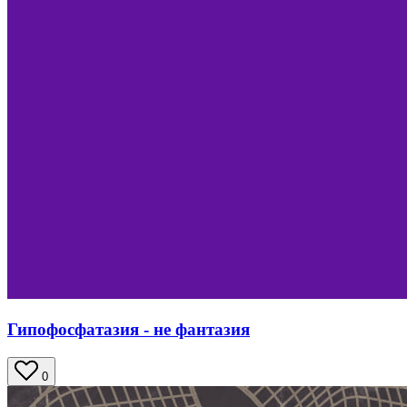
Гипофосфатазия - не фантазия
0