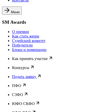
Контакты
Меню
SM Awards
О премии
Как стать жюри
Судейский комитет
Победители
Блоки и номинации
Как принять участие
Конкурсы
Подать заявку
ПФО
СЗФО
ЮФО СКФО