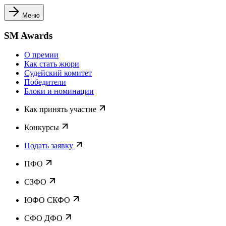
Меню
SM Awards
О премии
Как стать жюри
Судейский комитет
Победители
Блоки и номинации
Как принять участие
Конкурсы
Подать заявку
ПФО
СЗФО
ЮФО СКФО
CФО ДФО