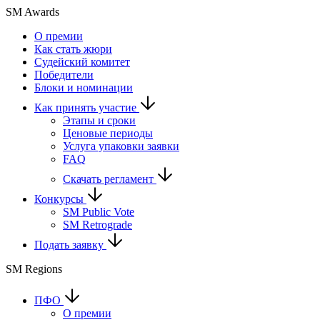
SM Awards
О премии
Как стать жюри
Судейский комитет
Победители
Блоки и номинации
Как принять участие
Этапы и сроки
Ценовые периоды
Услуга упаковки заявки
FAQ
Скачать регламент
Конкурсы
SM Public Vote
SM Retrograde
Подать заявку
SM Regions
ПФО
О премии