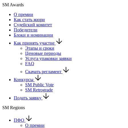
SM Awards
О премии
Как стать жюри
Судейский комитет
Победители
Блоки и номинации
Как принять участие
Этапы и сроки
Ценовые периоды
Услуга упаковки заявки
FAQ
Скачать регламент
Конкурсы
SM Public Vote
SM Retrograde
Подать заявку
SM Regions
ПФО
О премии