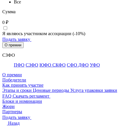
Все
Сумма
0
₽
Я являюсь участником ассоциации (-10%)
Подать заявку
О премии
СЗФО
ПФО
СЗФО
ЮФО СКФО
CФО ДФО
УФО
О премии
Победители
Как принять участие
Этапы и сроки
Ценовые периоды
Услуга упаковки заявки
FAQ
Скачать регламент
Блоки и номинации
Жюри
Партнеры
Подать заявку
Назад