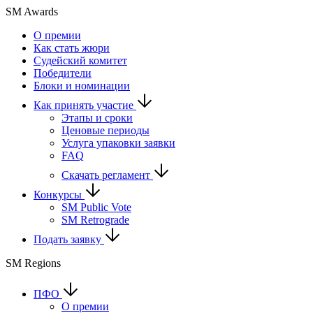
SM Awards
О премии
Как стать жюри
Судейский комитет
Победители
Блоки и номинации
Как принять участие
Этапы и сроки
Ценовые периоды
Услуга упаковки заявки
FAQ
Скачать регламент
Конкурсы
SM Public Vote
SM Retrograde
Подать заявку
SM Regions
ПФО
О премии