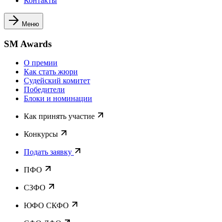
Контакты
Меню
SM Awards
О премии
Как стать жюри
Судейский комитет
Победители
Блоки и номинации
Как принять участие
Конкурсы
Подать заявку
ПФО
СЗФО
ЮФО СКФО