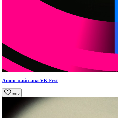
Анонс лайн-апа VK Fest
3812