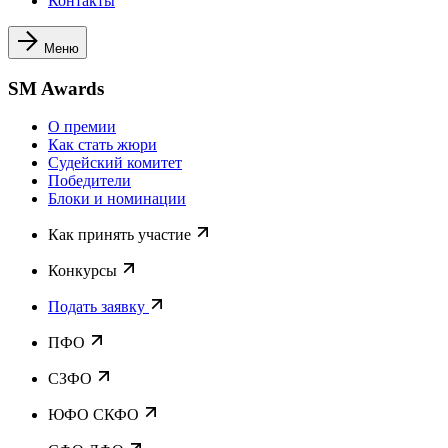
Контакты
Меню
SM Awards
О премии
Как стать жюри
Судейский комитет
Победители
Блоки и номинации
Как принять участие
Конкурсы
Подать заявку
ПФО
СЗФО
ЮФО СКФО