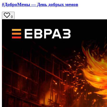
#ДоброМемы — День добрых мемов
0