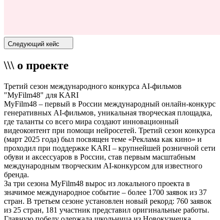
Следующий кейс
\\\ о проекте
Третий сезон международного конкурса AI-фильмов
"MyFilm48" для KARI
MyFilm48 – первый в России международный онлайн-конкурс
генеративных AI-фильмов, уникальная творческая площадка,
где таланты со всего мира создают инновационный
видеоконтент при помощи нейросетей. Третий сезон конкурса
(март 2025 года) был посвящен теме «Реклама как кино» и
проходил при поддержке KARI – крупнейшей розничной сети
обуви и аксессуаров в России, став первым масштабным
международным творческим AI-конкурсом для известного
бренда.
За три сезона MyFilm48 вырос из локального проекта в
значимое международное событие – более 1700 заявок из 37
стран. В третьем сезоне установлен новый рекорд: 760 заявок
из 25 стран, 181 участник представил оригинальные работы.
Главную победу одержала школьница из Новокузнецка