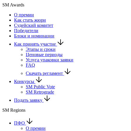
SM Awards
О премии
Как стать жюри
Судейский комитет
Победители
Блоки и номинации
Как принять участие
Этапы и сроки
Ценовые периоды
Услуга упаковки заявки
FAQ
Скачать регламент
Конкурсы
SM Public Vote
SM Retrograde
Подать заявку
SM Regions
ПФО
О премии