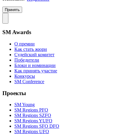
Принять
SM Awards
О премии
Как стать жюри
Судейский комитет
Победители
Блоки и номинации
Как принять участие
Конкурсы
SM Conference
Проекты
SM Young
SM Regions PFO
SM Regions SZFO
SM Regions YUFO
SM Regions SFO DFO
SM Regions UFO