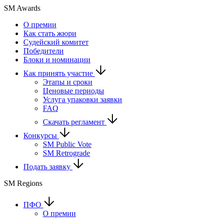
SM Awards
О премии
Как стать жюри
Судейский комитет
Победители
Блоки и номинации
Как принять участие
Этапы и сроки
Ценовые периоды
Услуга упаковки заявки
FAQ
Скачать регламент
Конкурсы
SM Public Vote
SM Retrograde
Подать заявку
SM Regions
ПФО
О премии