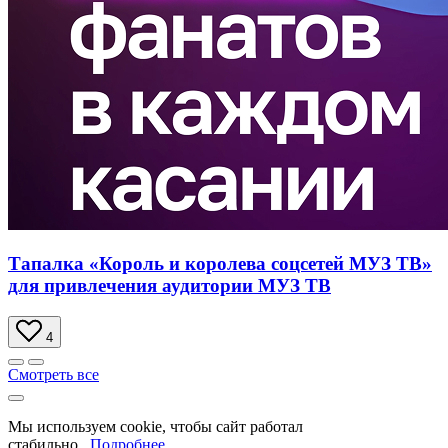
Тапалка «Король и королева соцсетей МУЗ ТВ»
для привлечения аудитории МУЗ ТВ
4
Смотреть все
Мы используем cookie, чтобы сайт работал
стабильно.
Подробнее