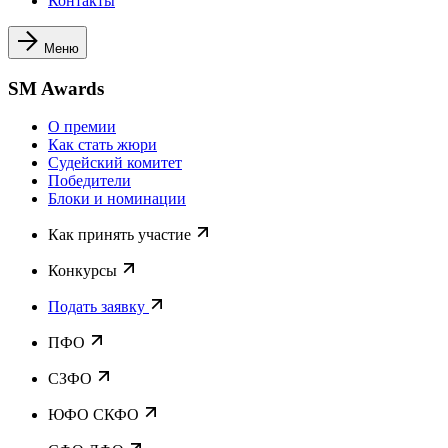
Контакты
Меню
SM Awards
О премии
Как стать жюри
Судейский комитет
Победители
Блоки и номинации
Как принять участие
Конкурсы
Подать заявку
ПФО
СЗФО
ЮФО СКФО