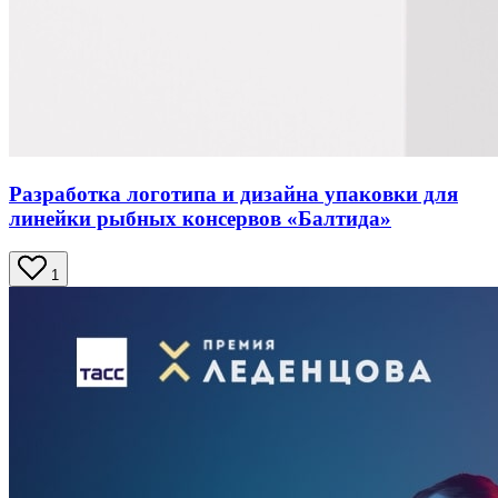
Разработка логотипа и дизайна упаковки для
линейки рыбных консервов «Балтида»
1