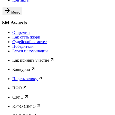
Контакты
Меню
SM Awards
О премии
Как стать жюри
Судейский комитет
Победители
Блоки и номинации
Как принять участие
Конкурсы
Подать заявку
ПФО
СЗФО
ЮФО СКФО