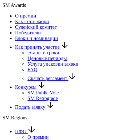
SM Awards
О премии
Как стать жюри
Судейский комитет
Победители
Блоки и номинации
Как принять участие
Этапы и сроки
Ценовые периоды
Услуга упаковки заявки
FAQ
Скачать регламент
Конкурсы
SM Public Vote
SM Retrograde
Подать заявку
SM Regions
ПФО
О премии