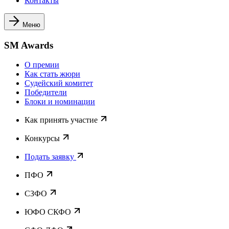
Контакты
Меню
SM Awards
О премии
Как стать жюри
Судейский комитет
Победители
Блоки и номинации
Как принять участие
Конкурсы
Подать заявку
ПФО
СЗФО
ЮФО СКФО