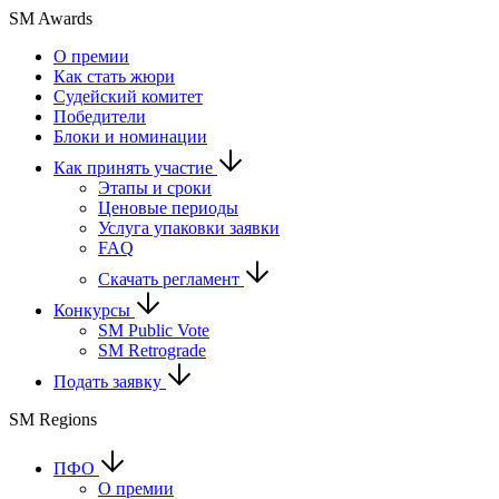
SM Awards
О премии
Как стать жюри
Судейский комитет
Победители
Блоки и номинации
Как принять участие
Этапы и сроки
Ценовые периоды
Услуга упаковки заявки
FAQ
Скачать регламент
Конкурсы
SM Public Vote
SM Retrograde
Подать заявку
SM Regions
ПФО
О премии