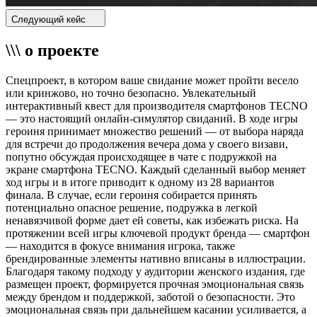
Следующий кейс
\\\ о проекте
Спецпроект, в котором ваше свидание может пройти весело
или кринжово, но точно безопасно. Увлекательный
интерактивный квест для производителя смартфонов TECNO
— это настоящий онлайн-симулятор свиданий. В ходе игры
героиня принимает множество решений — от выбора наряда
для встречи до продолжения вечера дома у своего визави,
попутно обсуждая происходящее в чате с подружкой на
экране смартфона TECNO. Каждый сделанный выбор меняет
ход игры и в итоге приводит к одному из 28 вариантов
финала. В случае, если героиня собирается принять
потенциально опасное решение, подружка в легкой
ненавязчивой форме дает ей советы, как избежать риска. На
протяжении всей игры ключевой продукт бренда — смартфон
— находится в фокусе внимания игрока, также
брендированные элементы нативно вписаны в иллюстрации.
Благодаря такому подходу у аудитории женского издания, где
размещен проект, формируется прочная эмоциональная связь
между брендом и поддержкой, заботой о безопасности. Это
эмоциональная связь при дальнейшем касании усиливается, а