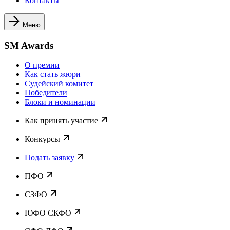
Контакты
Меню
SM Awards
О премии
Как стать жюри
Судейский комитет
Победители
Блоки и номинации
Как принять участие
Конкурсы
Подать заявку
ПФО
СЗФО
ЮФО СКФО