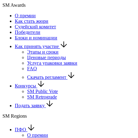
SM Awards
О премии
Как стать жюри
Судейский комитет
Победители
Блоки и номинации
Как принять участие
Этапы и сроки
Ценовые периоды
Услуга упаковки заявки
FAQ
Скачать регламент
Конкурсы
SM Public Vote
SM Retrograde
Подать заявку
SM Regions
ПФО
О премии