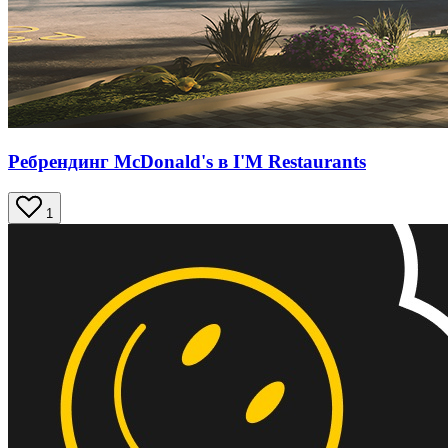
Ребрендинг McDonald's в I'M Restaurants
1