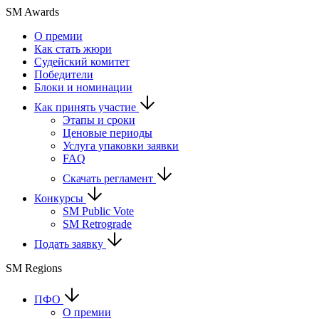
SM Awards
О премии
Как стать жюри
Судейский комитет
Победители
Блоки и номинации
Как принять участие
Этапы и сроки
Ценовые периоды
Услуга упаковки заявки
FAQ
Скачать регламент
Конкурсы
SM Public Vote
SM Retrograde
Подать заявку
SM Regions
ПФО
О премии