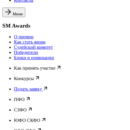
Контакты
Меню
SM Awards
О премии
Как стать жюри
Судейский комитет
Победители
Блоки и номинации
Как принять участие
Конкурсы
Подать заявку
ПФО
СЗФО
ЮФО СКФО