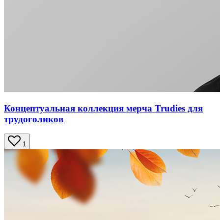
Концептуальная коллекция мерча Trudies для
трудоголиков
1