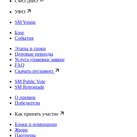
CФО ДФО
УФО
SM Young
Блог
События
Этапы и сроки
Ценовые периоды
Услуга упаковки заявки
FAQ
Скачать регламент
SM Public Vote
SM Retrograde
О премии
Победители
Как принять участие
Блоки и номинации
Жюри
Партнеры