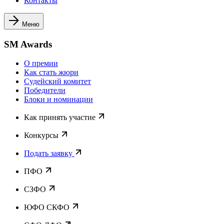
Контакты
Меню
SM Awards
О премии
Как стать жюри
Судейский комитет
Победители
Блоки и номинации
Как принять участие
Конкурсы
Подать заявку
ПФО
СЗФО
ЮФО СКФО