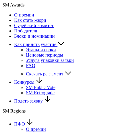
SM Awards
О премии
Как стать жюри
Судейский комитет
Победители
Блоки и номинации
Как принять участие
Этапы и сроки
Ценовые периоды
Услуга упаковки заявки
FAQ
Скачать регламент
Конкурсы
SM Public Vote
SM Retrograde
Подать заявку
SM Regions
ПФО
О премии