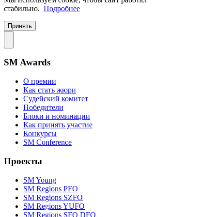
стабильно.
Подробнее
Принять
SM Awards
О премии
Как стать жюри
Судейский комитет
Победители
Блоки и номинации
Как принять участие
Конкурсы
SM Conference
Проекты
SM Young
SM Regions PFO
SM Regions SZFO
SM Regions YUFO
SM Regions SFO DFO