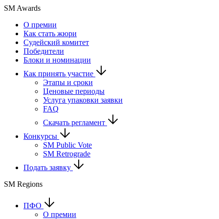
SM Awards
О премии
Как стать жюри
Судейский комитет
Победители
Блоки и номинации
Как принять участие
Этапы и сроки
Ценовые периоды
Услуга упаковки заявки
FAQ
Скачать регламент
Конкурсы
SM Public Vote
SM Retrograde
Подать заявку
SM Regions
ПФО
О премии