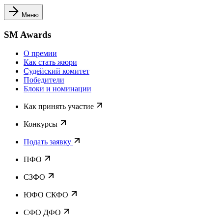
Меню
SM Awards
О премии
Как стать жюри
Судейский комитет
Победители
Блоки и номинации
Как принять участие
Конкурсы
Подать заявку
ПФО
СЗФО
ЮФО СКФО
CФО ДФО