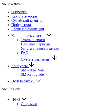
SM Awards
О премии
Как стать жюри
Судейский комитет
Победители
Блоки и номинации
Как принять участие
Этапы и сроки
Ценовые периоды
Услуга упаковки заявки
FAQ
Скачать регламент
Конкурсы
SM Public Vote
SM Retrograde
Подать заявку
SM Regions
ПФО
О премии