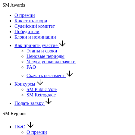
SM Awards
О премии
Как стать жюри
Судейский комитет
Победители
Блоки и номинации
Как принять участие
Этапы и сроки
Ценовые периоды
Услуга упаковки заявки
FAQ
Скачать регламент
Конкурсы
SM Public Vote
SM Retrograde
Подать заявку
SM Regions
ПФО
О премии