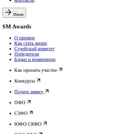
Контакты
Меню
SM Awards
О премии
Как стать жюри
Судейский комитет
Победители
Блоки и номинации
Как принять участие
Конкурсы
Подать заявку
ПФО
СЗФО
ЮФО СКФО