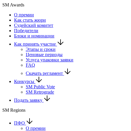
SM Awards
О премии
Как стать жюри
Судейский комитет
Победители
Блоки и номинации
Как принять участие
Этапы и сроки
Ценовые периоды
Услуга упаковки заявки
FAQ
Скачать регламент
Конкурсы
SM Public Vote
SM Retrograde
Подать заявку
SM Regions
ПФО
О премии