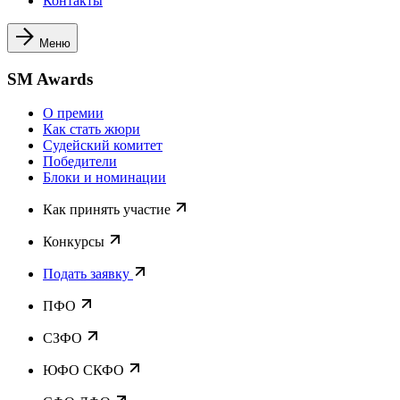
Контакты
Меню
SM Awards
О премии
Как стать жюри
Судейский комитет
Победители
Блоки и номинации
Как принять участие
Конкурсы
Подать заявку
ПФО
СЗФО
ЮФО СКФО